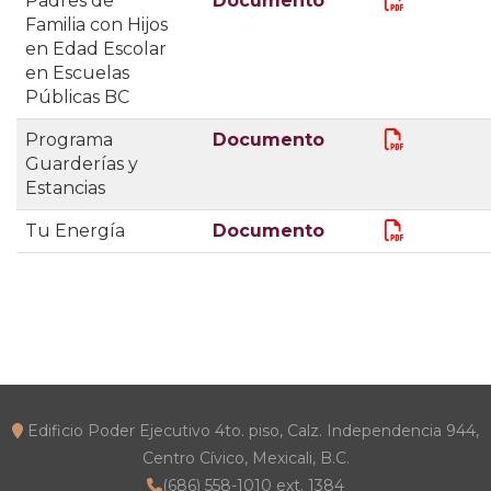
Padres de
Documento
Familia con Hijos
en Edad Escolar
en Escuelas
Públicas BC
Programa
Documento
Guarderías y
Estancias
Tu Energía
Documento
Edificio Poder Ejecutivo 4to. piso, Calz. Independencia 944, 
Centro Cívico, Mexicali, B.C.
(686) 558-1010 ext. 1384