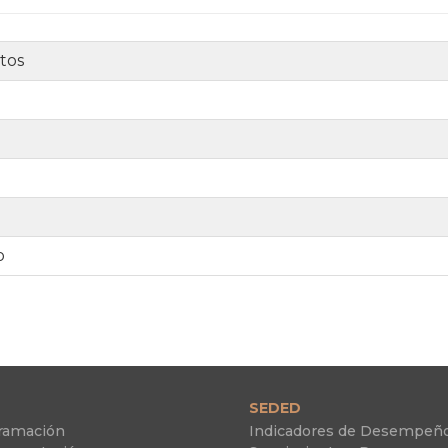
tos
o
SEDED
ramación
Indicadores de Desempeñ