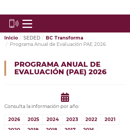
Skip
to
Content
Inicio
SEDED
BC Transforma
Programa Anual de Evaluación PAE 2026
PROGRAMA ANUAL DE
EVALUACIÓN (PAE) 2026
Consulta la información por año:
2026
2025
2024
2023
2022
2021
2020
2019
2018
2017
2016