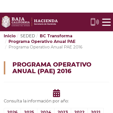
Skip
to
Content
Inicio
SEDED
BC Transforma
Programa Operativo Anual PAE
Programa Operativo Anual PAE 2016
PROGRAMA OPERATIVO
ANUAL (PAE) 2016
Consulta la información por año:
2026
2025
2024
2023
2022
2021